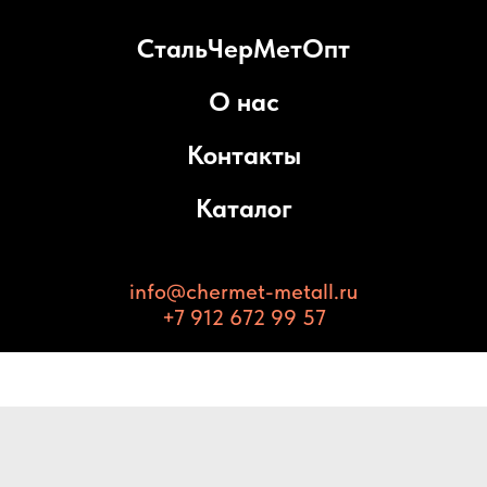
СтальЧерМетОпт
О нас
Контакты
Каталог
info@chermet-metall.ru
+7 912 672 99 57