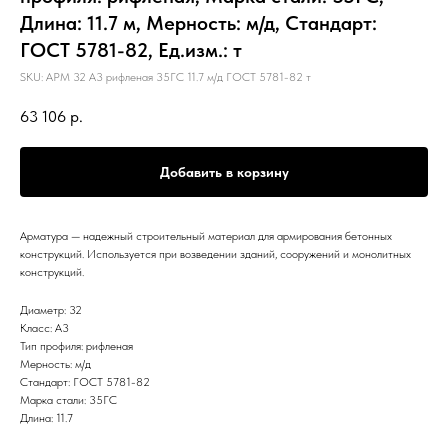
Длина: 11.7 м, Мерность: м/д, Стандарт:
ГОСТ 5781-82, Ед.изм.: т
SKU:
АРМ 32 А3 рифленая 35ГС 11.7 м/д ГОСТ 5781-82 т
63 106
р.
Добавить в корзину
Арматура — надежный строительный материал для армирования бетонных
конструкций. Используется при возведении зданий, сооружений и монолитных
конструкций.
Диаметр: 32
Класс: А3
Тип профиля: рифленая
Мерность: м/д
Стандарт: ГОСТ 5781-82
Марка стали: 35ГС
Длина: 11.7