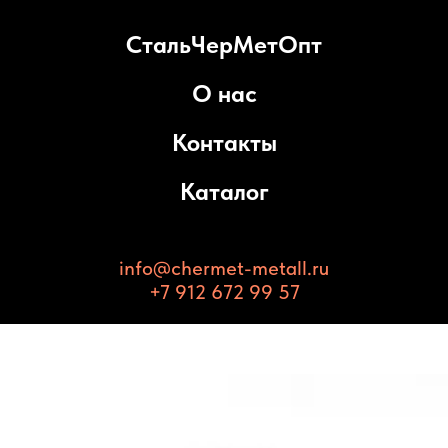
СтальЧерМетОпт
О нас
Контакты
Каталог
info@chermet-metall.ru
+7 912 672 99 57