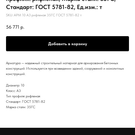
Стандарт: ГОСТ 5781-82, Ед.изм.: т
SKU:
АРМ 10 А3 рифленая 35ГС ГОСТ 5781-82 т
56 771
р.
Добавить в корзину
Арматура — надежный строительный материал для армирования бетонных
конструкций. Используется при возведении зданий, сооружений и монолитных
конструкций.
Диаметр: 10
Класс: А3
Тип профиля: рифленая
Стандарт: ГОСТ 5781-82
Марка стали: 35ГС