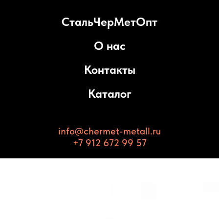
СтальЧерМетОпт
О нас
Контакты
Каталог
info@chermet-metall.ru
+7 912 672 99 57