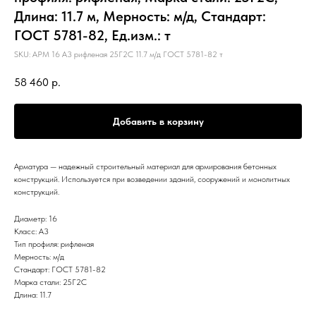
Длина: 11.7 м, Мерность: м/д, Стандарт:
ГОСТ 5781-82, Ед.изм.: т
SKU:
АРМ 16 А3 рифленая 25Г2С 11.7 м/д ГОСТ 5781-82 т
58 460
р.
Добавить в корзину
Арматура — надежный строительный материал для армирования бетонных
конструкций. Используется при возведении зданий, сооружений и монолитных
конструкций.
Диаметр: 16
Класс: А3
Тип профиля: рифленая
Мерность: м/д
Стандарт: ГОСТ 5781-82
Марка стали: 25Г2С
Длина: 11.7