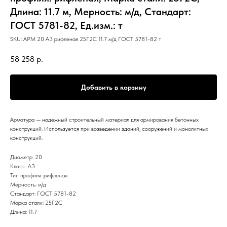
Длина: 11.7 м, Мерность: м/д, Стандарт:
ГОСТ 5781-82, Ед.изм.: т
SKU:
АРМ 20 А3 рифленая 25Г2С 11.7 м/д ГОСТ 5781-82 т
58 258
р.
Добавить в корзину
Арматура — надежный строительный материал для армирования бетонных
конструкций. Используется при возведении зданий, сооружений и монолитных
конструкций.
Диаметр: 20
Класс: А3
Тип профиля: рифленая
Мерность: м/д
Стандарт: ГОСТ 5781-82
Марка стали: 25Г2С
Длина: 11.7