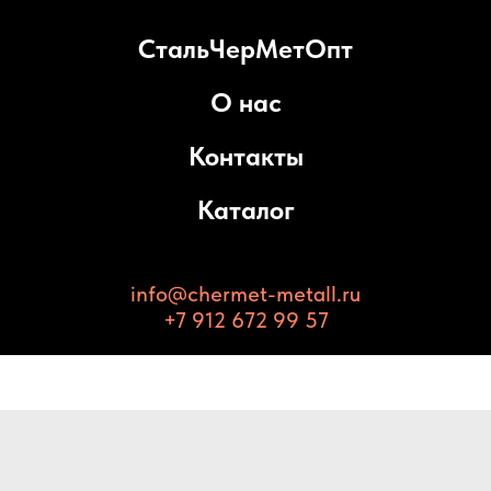
СтальЧерМетОпт
О нас
Контакты
Каталог
info@chermet-metall.ru
+7 912 672 99 57