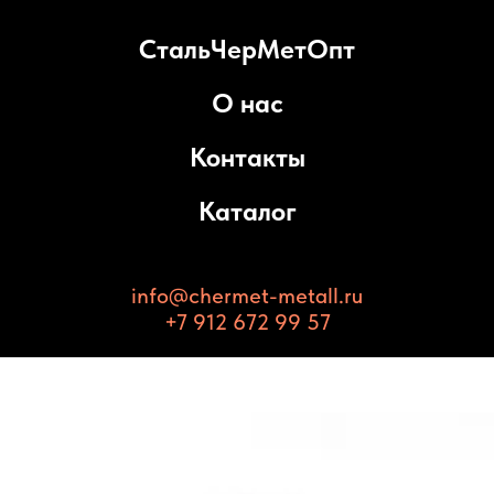
СтальЧерМетОпт
О нас
Контакты
Каталог
info@chermet-metall.ru
+7 912 672 99 57