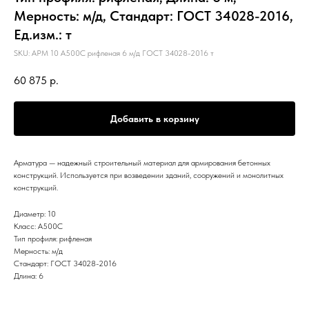
Мерность: м/д, Стандарт: ГОСТ 34028-2016,
Ед.изм.: т
SKU:
АРМ 10 А500С рифленая 6 м/д ГОСТ 34028-2016 т
60 875
р.
Добавить в корзину
Арматура — надежный строительный материал для армирования бетонных
конструкций. Используется при возведении зданий, сооружений и монолитных
конструкций.
Диаметр: 10
Класс: А500С
Тип профиля: рифленая
Мерность: м/д
Стандарт: ГОСТ 34028-2016
Длина: 6