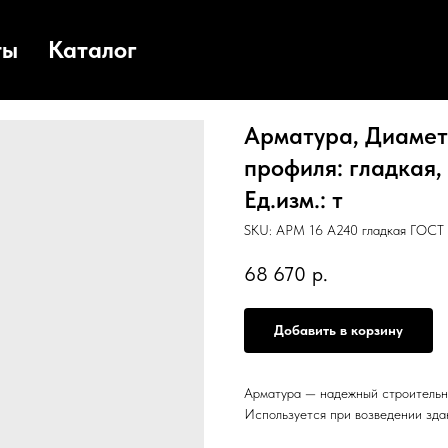
ты
Каталог
Арматура, Диаметр
профиля: гладкая,
Ед.изм.: т
SKU:
АРМ 16 А240 гладкая ГОСТ 
68 670
р.
Добавить в корзину
Арматура — надежный строительн
Используется при возведении зда