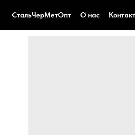
СтальЧерМетОпт
О нас
Контак