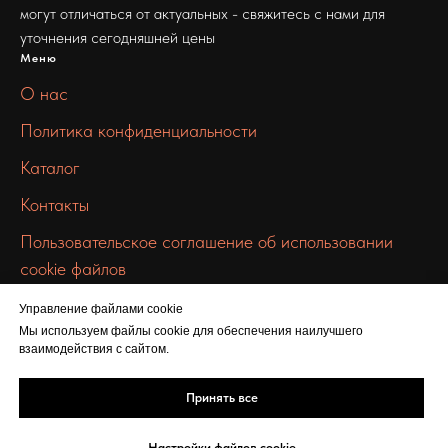
могут отличаться от актуальных - свяжитесь с нами для
уточнения сегодняшней цены
Меню
О нас
Политика конфиденциальности
Каталог
Контакты
Пользовательское соглашение об использовании
cookie файлов
Связаться с нами
Управление файлами cookie
info@chermet-metall.ru
Мы используем файлы cookie для обеспечения наилучшего
взаимодействия с сайтом.
+7 912 672 9957
ул. Льва Толстого, 16
Принять все
Настройки файлов cookie