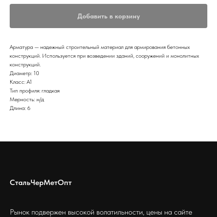
Добавить в корзину
Арматура — надежный строительный материал для армирования бетонных
конструкций. Используется при возведении зданий, сооружений и монолитных
конструкций.
Диаметр: 10
Класс: А1
Тип профиля: гладкая
Мерность: м/д
Длина: 6
СтальЧерМетОпт
Рынок подвержен высокой волатильности, цены на сайте