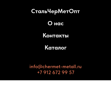
СтальЧерМетОпт
О нас
Контакты
Каталог
info@chermet-metall.ru
+7 912 672 99 57