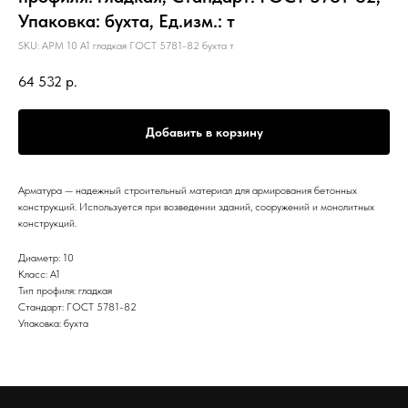
Упаковка: бухта, Ед.изм.: т
SKU:
АРМ 10 А1 гладкая ГОСТ 5781-82 бухта т
64 532
р.
Добавить в корзину
Арматура — надежный строительный материал для армирования бетонных
конструкций. Используется при возведении зданий, сооружений и монолитных
конструкций.
Диаметр: 10
Класс: А1
Тип профиля: гладкая
Стандарт: ГОСТ 5781-82
Упаковка: бухта