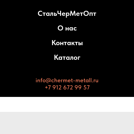
СтальЧерМетОпт
О нас
Контакты
Каталог
info@chermet-metall.ru
+7 912 672 99 57