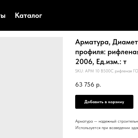
ты
Каталог
Арматура, Диаметр
профиля: рифленая
2006, Ед.изм.: т
SKU:
АРМ 10 В500С рифленая ГО
63 756
р.
Добавить в корзину
Арматура — надежный строительн
Используется при возведении зда