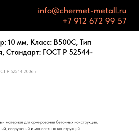
info@chermet-metall.ru
+7 912 672 99 57
: 10 мм, Класс: В500С, Тип
, Стандарт: ГОСТ Р 52544-
СТ Р 52544-2006 т
ый материал для армирования бетонных конструкций.
ний, сооружений и монолитных конструкций.