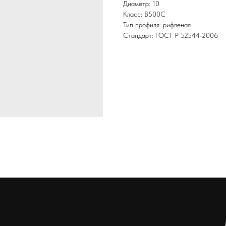
Диаметр: 10
Класс: В500С
Тип профиля: рифленая
Стандарт: ГОСТ Р 52544-2006