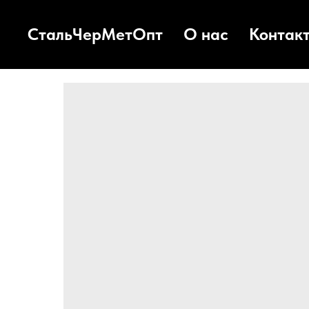
СтальЧерМетОпт
О нас
Контак