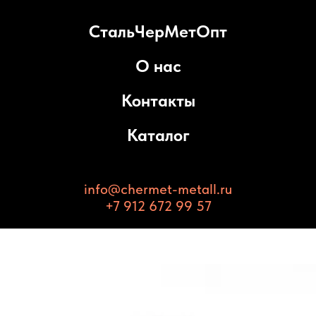
СтальЧерМетОпт
О нас
Контакты
Каталог
info@chermet-metall.ru
+7 912 672 99 57