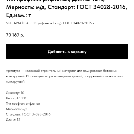
Мерность: м/д, Стандарт: ГОСТ 34028-2016,
Ед.изм.: т
SKU:
АРМ 10 А500С рифленая 12 м/д ГОСТ 34028-2016 т
70 169
р.
Добавить в корзину
Арматура — надежный строительный материал для армирования бетонных
конструкций. Используется при возведении зданий, сооружений и монолитных
конструкций.
Диаметр: 10
Класс: А500С
Тип профиля: рифленая
Мерность: м/д
Стандарт: ГОСТ 34028-2016
Длина: 12