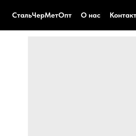
СтальЧерМетОпт
О нас
Контак