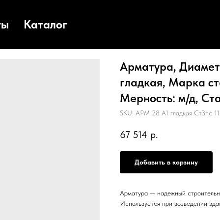
ты
Каталог
Арматура, Диаметр
гладкая, Марка ста
Мерность: м/д, Ста
SKU:
АРМ 28 А1 гладкая Ст3пс 11
67 514
р.
Добавить в корзину
Арматура — надежный строительн
Используется при возведении зда