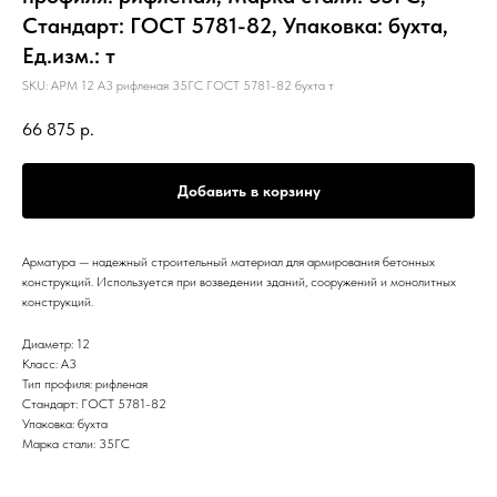
Стандарт: ГОСТ 5781-82, Упаковка: бухта,
Ед.изм.: т
SKU:
АРМ 12 А3 рифленая 35ГС ГОСТ 5781-82 бухта т
66 875
р.
Добавить в корзину
Арматура — надежный строительный материал для армирования бетонных
конструкций. Используется при возведении зданий, сооружений и монолитных
конструкций.
Диаметр: 12
Класс: А3
Тип профиля: рифленая
Стандарт: ГОСТ 5781-82
Упаковка: бухта
Марка стали: 35ГС