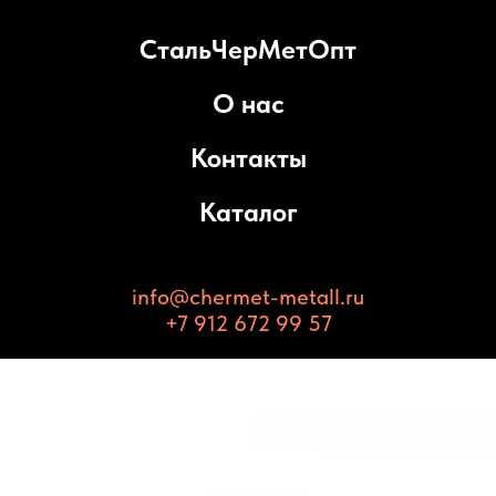
СтальЧерМетОпт
О нас
Контакты
Каталог
info@chermet-metall.ru
+7 912 672 99 57