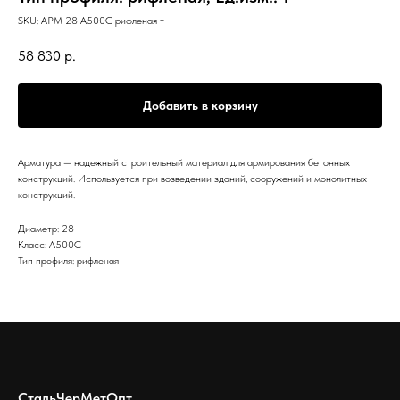
SKU:
АРМ 28 А500С рифленая т
58 830
р.
Добавить в корзину
Арматура — надежный строительный материал для армирования бетонных
конструкций. Используется при возведении зданий, сооружений и монолитных
конструкций.
Диаметр: 28
Класс: А500С
Тип профиля: рифленая
СтальЧерМетОпт