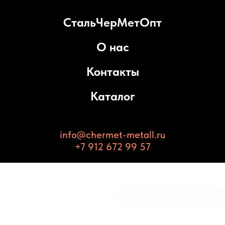
СтальЧерМетОпт
О нас
Контакты
Каталог
info@chermet-metall.ru
+7 912 672 99 57