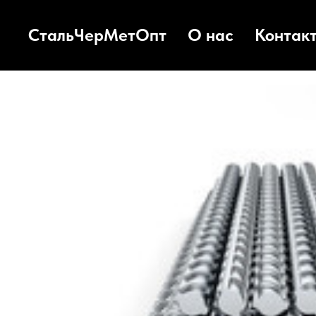
СтальЧерМетОпт
О нас
Контак