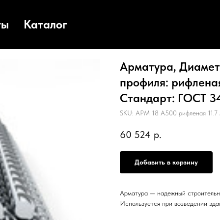
ты
Каталог
Арматура, Диаметр
профиля: рифленая,
Стандарт: ГОСТ 34
SKU:
АРМ 18 А500 рифленая 11.7
60 524
р.
Добавить в корзину
Арматура — надежный строительн
Используется при возведении зда