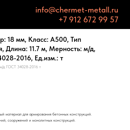
info@chermet-metall.ru
+7 912 672 99 57
: 18 мм, Класс: А500, Тип
 Длина: 11.7 м, Мерность: м/д,
028-2016, Ед.изм.: т
 м/д ГОСТ 34028-2016 т
ый материал для армирования бетонных конструкций.
ний, сооружений и монолитных конструкций.