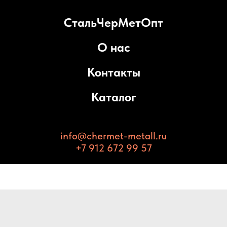
СтальЧерМетОпт
О нас
Контакты
Каталог
info@chermet-metall.ru
+7 912 672 99 57