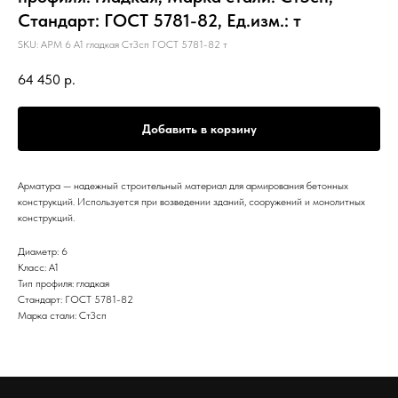
Стандарт: ГОСТ 5781-82, Ед.изм.: т
SKU:
АРМ 6 А1 гладкая Ст3сп ГОСТ 5781-82 т
64 450
р.
Добавить в корзину
Арматура — надежный строительный материал для армирования бетонных
конструкций. Используется при возведении зданий, сооружений и монолитных
конструкций.
Диаметр: 6
Класс: А1
Тип профиля: гладкая
Стандарт: ГОСТ 5781-82
Марка стали: Ст3сп