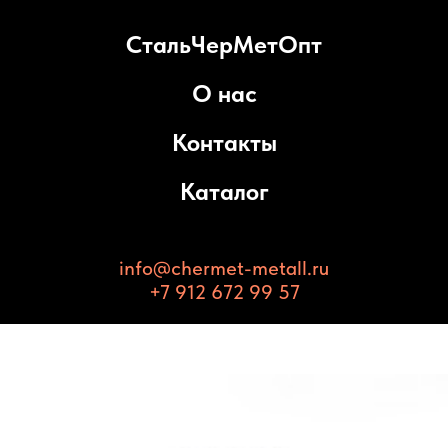
СтальЧерМетОпт
О нас
Контакты
Каталог
info@chermet-metall.ru
+7 912 672 99 57