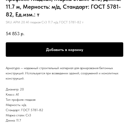
11.7 м, Мерность: м/д, Стандарт: ГОСТ 5781-
82, Ед.изм.: т
SKU:
АРМ 20 А1 гладкая Ст3 11.7 м/д ГОСТ 5781-82 т
54 853
р.
Добавить в корзину
Арматура — надежный строительный материал для армирования бетонных
конструкций. Используется при возведении зданий, сооружений и монолитных
конструкций.
Диаметр: 20
Класс: А1
Тип профиля: гладкая
Мерность: м/д
Стандарт: ГОСТ 5781-82
Марка стали: Ст3
Длина: 11.7