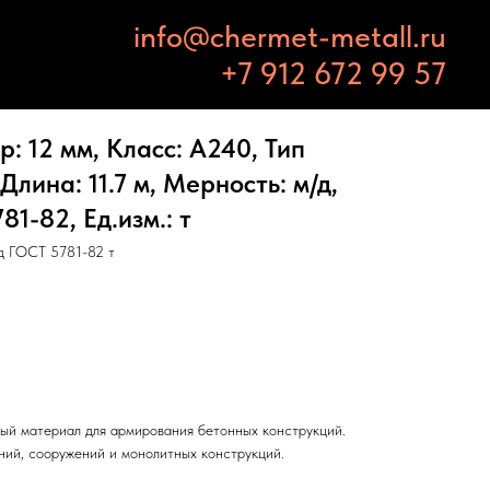
info@chermet-metall.ru
+7 912 672 99 57
: 12 мм, Класс: А240, Тип
Длина: 11.7 м, Мерность: м/д,
1-82, Ед.изм.: т
/д ГОСТ 5781-82 т
ый материал для армирования бетонных конструкций.
ний, сооружений и монолитных конструкций.