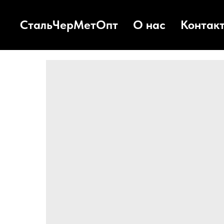
СтальЧерМетОпт
О нас
Контак