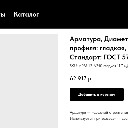
ты
Каталог
Арматура, Диаметр
профиля: гладкая, 
Стандарт: ГОСТ 578
SKU:
АРМ 12 А240 гладкая 11.7 м
62 917
р.
Добавить в корзину
Арматура — надежный строительн
Используется при возведении зда