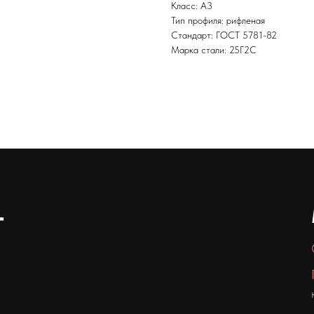
Класс: А3
Тип профиля: рифленая
Стандарт: ГОСТ 5781-82
Марка стали: 25Г2С
т