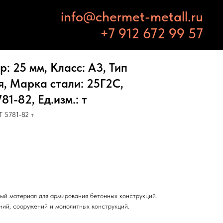
info@chermet-metall.ru
+7 912 672 99 57
: 25 мм, Класс: А3, Тип
, Марка стали: 25Г2С,
1-82, Ед.изм.: т
 5781-82 т
ый материал для армирования бетонных конструкций.
ний, сооружений и монолитных конструкций.