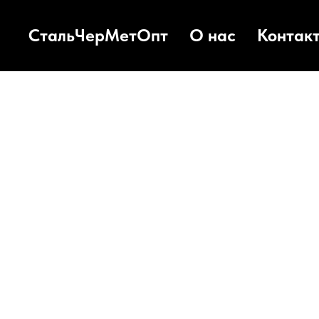
СтальЧерМетОпт
О нас
Контак