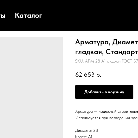
ты
Каталог
Арматура, Диаметр
гладкая, Стандарт:
SKU:
АРМ 28 А1 гладкая ГОСТ 57
62 653
р.
Добавить в корзину
Арматура — надежный строительн
Используется при возведении зда
Диаметр: 28
Класс: А1