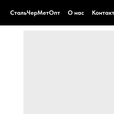
СтальЧерМетОпт
О нас
Контак