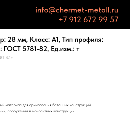
info@chermet-metall.ru
+7 912 672 99 57
: 28 мм, Класс: А1, Тип профиля:
 ГОСТ 5781-82, Ед.изм.: т
81-82 т
ый материал для армирования бетонных конструкций.
ний, сооружений и монолитных конструкций.