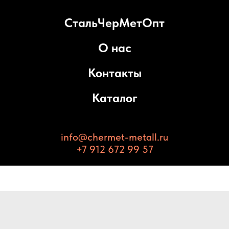
СтальЧерМетОпт
О нас
Контакты
Каталог
info@chermet-metall.ru
+7 912 672 99 57