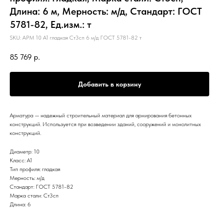
Длина: 6 м, Мерность: м/д, Стандарт: ГОСТ
5781-82, Ед.изм.: т
SKU:
АРМ 10 А1 гладкая Ст3сп 6 м/д ГОСТ 5781-82 т
85 769
р.
Добавить в корзину
Арматура — надежный строительный материал для армирования бетонных
конструкций. Используется при возведении зданий, сооружений и монолитных
конструкций.
Диаметр: 10
Класс: А1
Тип профиля: гладкая
Мерность: м/д
Стандарт: ГОСТ 5781-82
Марка стали: Ст3сп
Длина: 6