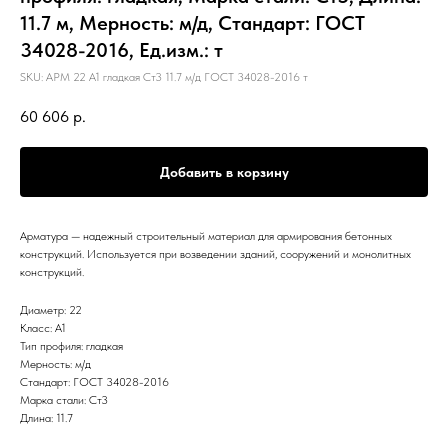
11.7 м, Мерность: м/д, Стандарт: ГОСТ
34028-2016, Ед.изм.: т
SKU:
АРМ 22 А1 гладкая Ст3 11.7 м/д ГОСТ 34028-2016 т
60 606
р.
Добавить в корзину
Арматура — надежный строительный материал для армирования бетонных
конструкций. Используется при возведении зданий, сооружений и монолитных
конструкций.
Диаметр: 22
Класс: А1
Тип профиля: гладкая
Мерность: м/д
Стандарт: ГОСТ 34028-2016
Марка стали: Ст3
Длина: 11.7