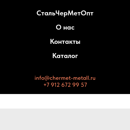
СтальЧерМетОпт
О нас
Контакты
Каталог
info@chermet-metall.ru
+7 912 672 99 57