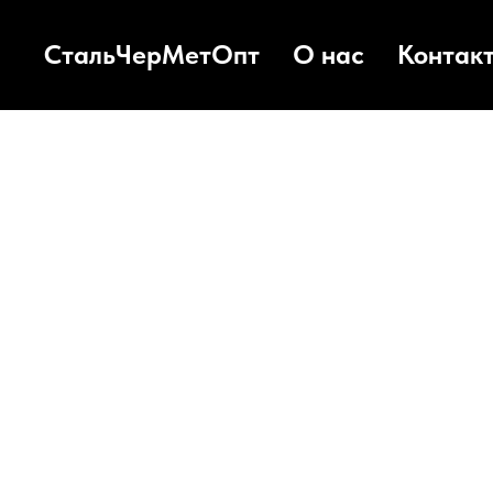
СтальЧерМетОпт
О нас
Контак