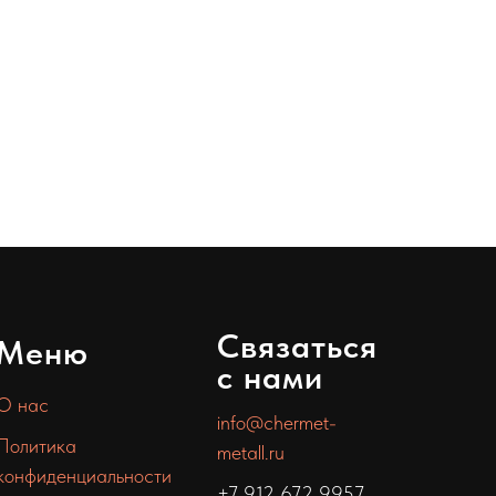
Связаться
Меню
с нами
О нас
info@chermet-
Политика
metall.ru
конфиденциальности
+7 912 672 9957