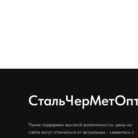
СтальЧерМетОп
Рынок подвержен высокой волатильности, цены на
сайте могут отличаться от актуальных - свяжитесь с