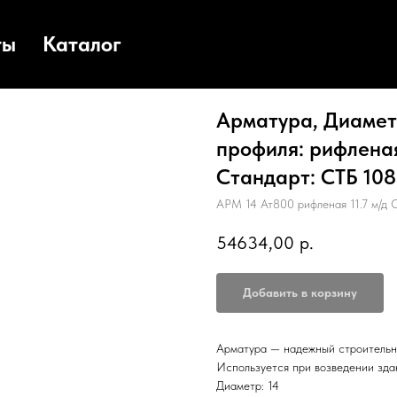
ты
Каталог
Арматура, Диаметр
профиля: рифленая,
Стандарт: СТБ 1088
АРМ 14 Ат800 рифленая 11.7 м/д 
54634,00
р.
Добавить в корзину
Арматура — надежный строительн
Используется при возведении зда
Диаметр: 14