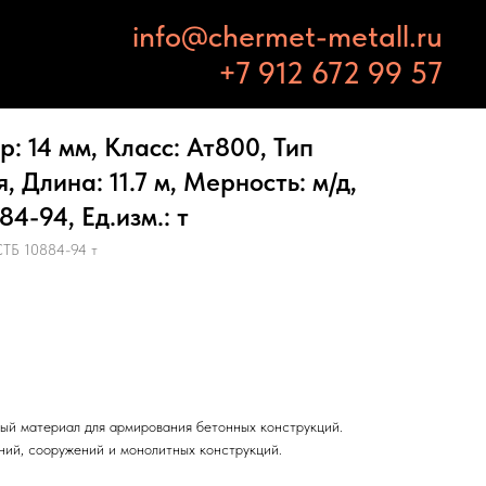
info@chermet-metall.ru
+7 912 672 99 57
: 14 мм, Класс: Ат800, Тип
 Длина: 11.7 м, Мерность: м/д,
4-94, Ед.изм.: т
СТБ 10884-94 т
ый материал для армирования бетонных конструкций.
ний, сооружений и монолитных конструкций.