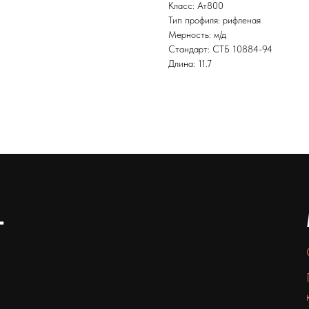
Класс: Ат800
Тип профиля: рифленая
Мерность: м/д
Стандарт: СТБ 10884-94
Длина: 11.7
т