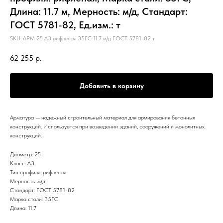
Длина: 11.7 м, Мерность: м/д, Стандарт:
ГОСТ 5781-82, Ед.изм.: т
SKU:
АРМ 25 А3 рифленая 35ГС 11.7 м/д ГОСТ 5781-82 т
62 255
р.
Добавить в корзину
Арматура — надежный строительный материал для армирования бетонных
конструкций. Используется при возведении зданий, сооружений и монолитных
конструкций.
Диаметр: 25
Класс: А3
Тип профиля: рифленая
Мерность: м/д
Стандарт: ГОСТ 5781-82
Марка стали: 35ГС
Длина: 11.7