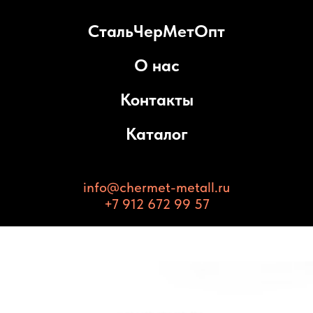
СтальЧерМетОпт
О нас
Контакты
Каталог
info@chermet-metall.ru
+7 912 672 99 57