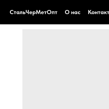
СтальЧерМетОпт
О нас
Контак