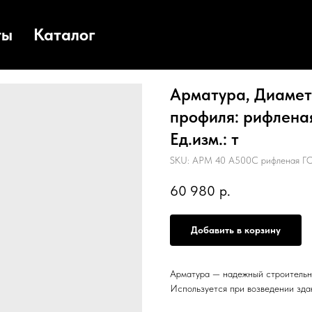
ты
Каталог
Арматура, Диаметр
профиля: рифлена
Ед.изм.: т
SKU:
АРМ 40 А500С рифленая ГО
60 980
р.
Добавить в корзину
Арматура — надежный строительн
Используется при возведении зда