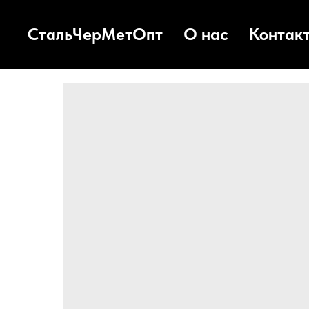
СтальЧерМетОпт
О нас
Контак