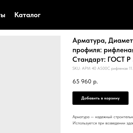
ты
Каталог
Арматура, Диаметр
профиля: рифленая,
Стандарт: ГОСТ Р 
SKU:
АРМ 40 А500С рифленая 11.
65 960
р.
Добавить в корзину
Арматура — надежный строительн
Используется при возведении зда