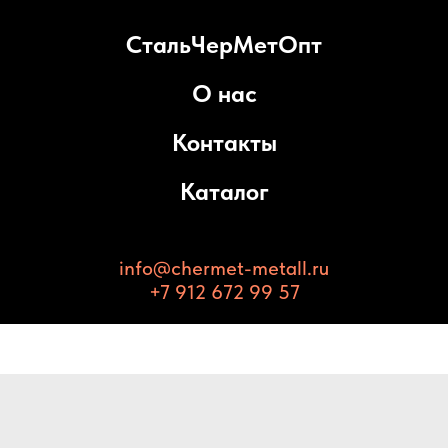
СтальЧерМетОпт
О нас
Контакты
Каталог
info@chermet-metall.ru
+7 912 672 99 57