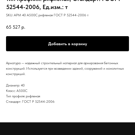
52544-2006, Ед.изм.: т
SKU:
АРМ 40 А500С рифленая ГОСТ Р 52544-2006 т
65 527
р.
Добавить в корзину
Арматура — надежный строительный материал для армирования бетонных
конструкций. Используется при возведении зданий, сооружений и монолитных
конструкций.
Диаметр: 40
Класс: А500С
Тип профиля: рифленая
Стандарт: ГОСТ Р 52544-2006