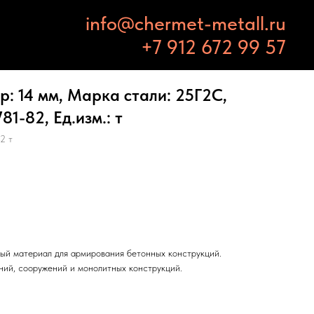
info@chermet-metall.ru
+7 912 672 99 57
: 14 мм, Марка стали: 25Г2С,
1-82, Ед.изм.: т
2 т
ый материал для армирования бетонных конструкций.
ний, сооружений и монолитных конструкций.