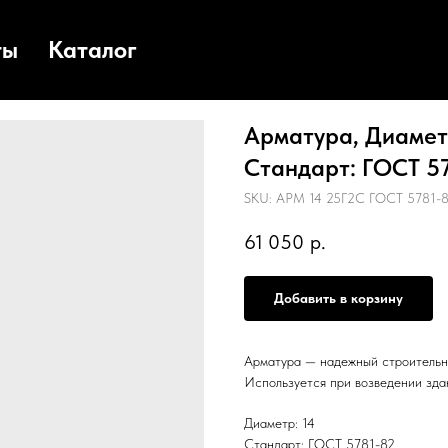
ты
Каталог
Арматура, Диаметр
Стандарт: ГОСТ 578
SKU:
АРМ 14 25Г2С ГОСТ 5781-8
61 050
р.
Добавить в корзину
Арматура — надежный строительн
Используется при возведении зда
Диаметр: 14
Стандарт: ГОСТ 5781-82