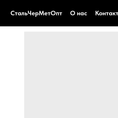
СтальЧерМетОпт
О нас
Контак