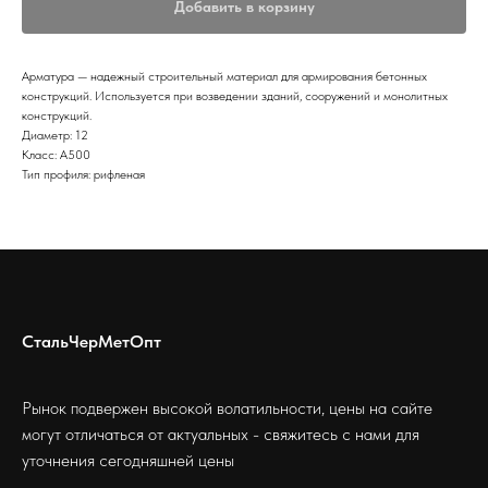
Добавить в корзину
Арматура — надежный строительный материал для армирования бетонных
конструкций. Используется при возведении зданий, сооружений и монолитных
конструкций.
Диаметр: 12
Класс: А500
Тип профиля: рифленая
СтальЧерМетОпт
Рынок подвержен высокой волатильности, цены на сайте
могут отличаться от актуальных - свяжитесь с нами для
уточнения сегодняшней цены