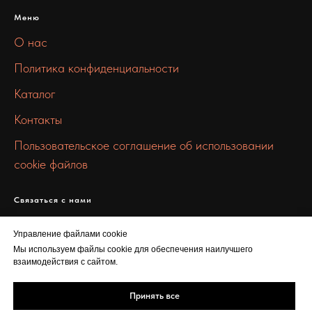
Меню
О нас
Политика конфиденциальности
Каталог
Контакты
Пользовательское соглашение об использовании
cookie файлов
Связаться с нами
info@chermet-metall.ru
Управление файлами cookie
+7 912 672 9957
Мы используем файлы cookie для обеспечения наилучшего
взаимодействия с сайтом.
ул. Льва Толстого, 16
Принять все