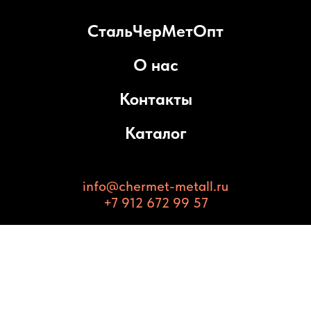
СтальЧерМетОпт
О нас
Контакты
Каталог
info@chermet-metall.ru
+7 912 672 99 57