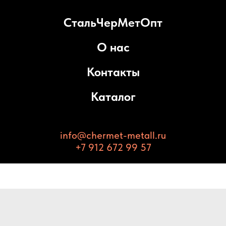
СтальЧерМетОпт
О нас
Контакты
Каталог
info@chermet-metall.ru
+7 912 672 99 57