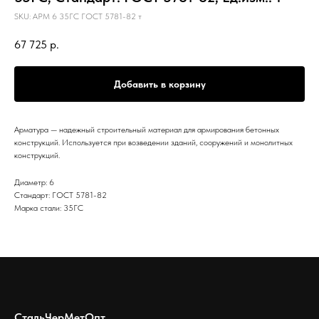
SKU:
АРМ 6 35ГС ГОСТ 5781-82 т
67 725
р.
Добавить в корзину
Арматура — надежный строительный материал для армирования бетонных
конструкций. Используется при возведении зданий, сооружений и монолитных
конструкций.
Диаметр: 6
Стандарт: ГОСТ 5781-82
Марка стали: 35ГС
СтальЧерМетОпт