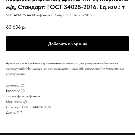
м/д, Стандарт: ГОСТ 34028-2016, Ед.изм.: т
SKU:
АРМ 25 А400 рифленая 11.7 м/д ГОСТ 34028-2016 т
63 636
р.
Добавить в корзину
Арматура — надежный строительный материал для армирования бетонных
конструкций. Используется при возведении зданий, сооружений и монолитных
конструкций.
Диаметр: 25
Класс: А400
Тип профиля: рифленая
Мерность: м/д
Стандарт: ГОСТ 34028-2016
Длина: 11.7