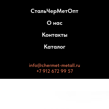
СтальЧерМетОпт
О нас
Контакты
Каталог
info@chermet-metall.ru
+7 912 672 99 57