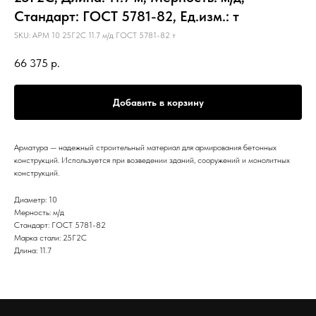
Стандарт: ГОСТ 5781-82, Ед.изм.: т
SKU:
АРМ 10 25Г2С 11.7 м/д ГОСТ 5781-82 т
66 375
р.
Добавить в корзину
Арматура — надежный строительный материал для армирования бетонных
конструкций. Используется при возведении зданий, сооружений и монолитных
конструкций.
Диаметр: 10
Мерность: м/д
Стандарт: ГОСТ 5781-82
Марка стали: 25Г2С
Длина: 11.7