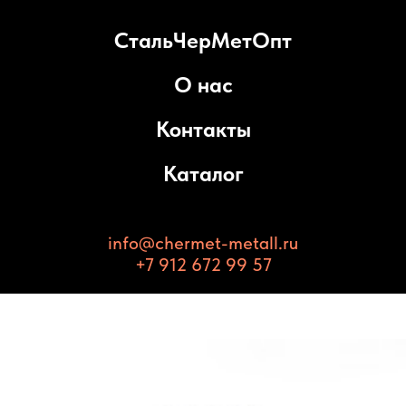
СтальЧерМетОпт
О нас
Контакты
Каталог
info@chermet-metall.ru
+7 912 672 99 57