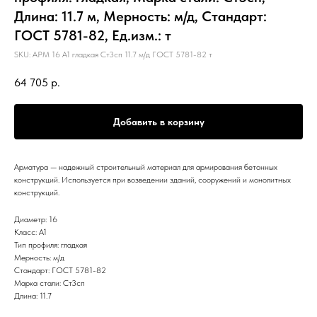
Длина: 11.7 м, Мерность: м/д, Стандарт:
ГОСТ 5781-82, Ед.изм.: т
SKU:
АРМ 16 А1 гладкая Ст3сп 11.7 м/д ГОСТ 5781-82 т
64 705
р.
Добавить в корзину
Арматура — надежный строительный материал для армирования бетонных
конструкций. Используется при возведении зданий, сооружений и монолитных
конструкций.
Диаметр: 16
Класс: А1
Тип профиля: гладкая
Мерность: м/д
Стандарт: ГОСТ 5781-82
Марка стали: Ст3сп
Длина: 11.7