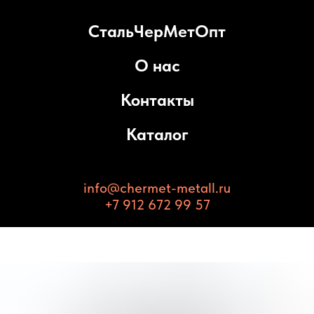
СтальЧерМетОпт
О нас
Контакты
Каталог
info@chermet-metall.ru
+7 912 672 99 57