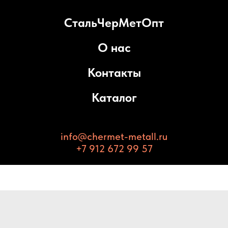
СтальЧерМетОпт
О нас
Контакты
Каталог
info@chermet-metall.ru
+7 912 672 99 57