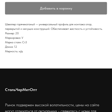
Добавить в корзину
Швеллер горячекатаный — универсальный профиль для монтажа опор,
перекрытий и несущих конструкций. Обеспечивает жесткость и устойчивость.
Размер: 20
Маркировка: У
Марка стали: Ст3
Длина: 12
Мерность: м/д
СтальЧерМетОпт
Рынок подвержен высокой волатильности, цены на сайте
могут отличаться от актуальных - свяжитесь с нами для