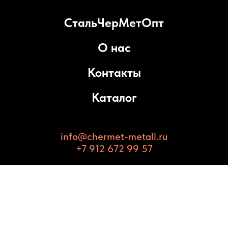
СтальЧерМетОпт
О нас
Контакты
Каталог
info@chermet-metall.ru
+7 912 672 99 57