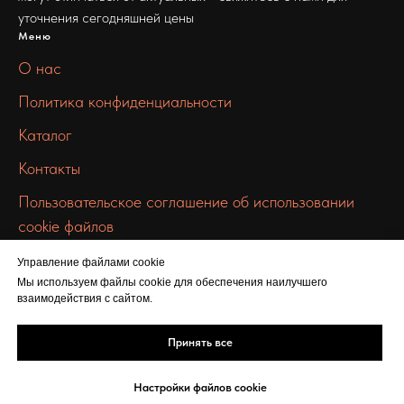
уточнения сегодняшней цены
Меню
О нас
Политика конфиденциальности
Каталог
Контакты
Пользовательское соглашение об использовании
cookie файлов
Связаться с нами
Управление файлами cookie
info@chermet-metall.ru
Мы используем файлы cookie для обеспечения наилучшего
взаимодействия с сайтом.
+7 912 672 9957
ул. Льва Толстого, 16
Принять все
Настройки файлов cookie