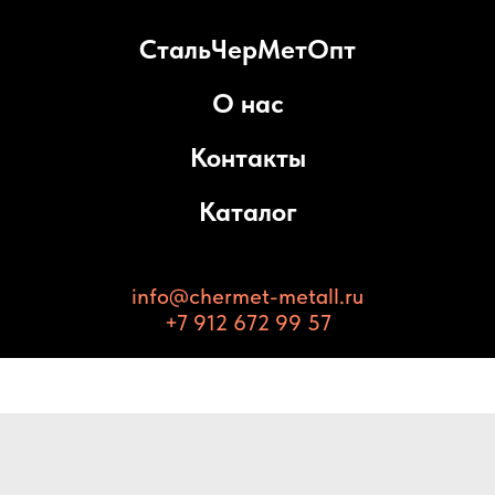
СтальЧерМетОпт
О нас
Контакты
Каталог
info@chermet-metall.ru
+7 912 672 99 57