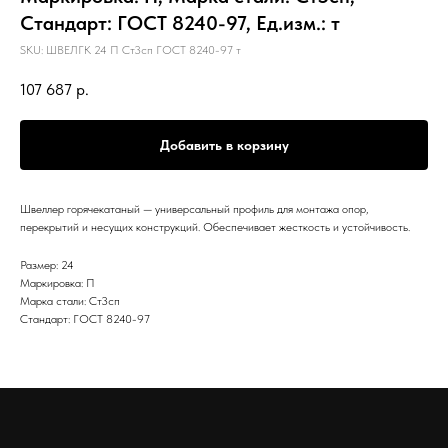
Стандарт: ГОСТ 8240-97, Ед.изм.: т
SKU:
ШВЕЛГК 24 П Ст3сп ГОСТ 8240-97 т
107 687
р.
Добавить в корзину
Швеллер горячекатаный — универсальный профиль для монтажа опор,
перекрытий и несущих конструкций. Обеспечивает жесткость и устойчивость.
Размер: 24
Маркировка: П
Марка стали: Ст3сп
Стандарт: ГОСТ 8240-97