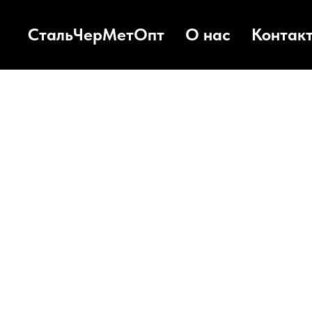
СтальЧерМетОпт
О нас
Контак