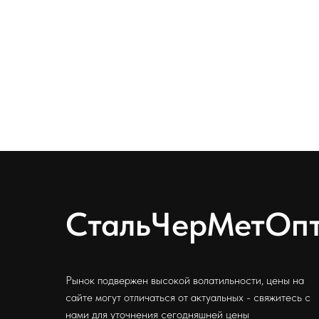
СтальЧерМетОп
Рынок подвержен высокой волатильности, цены на
сайте могут отличаться от актуальных - свяжитесь с
нами для уточнения сегодняшней цены