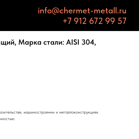
info@chermet-metall.ru
+7 912 672 99 57
ий, Марка стали: AISI 304,
троительстве, машиностроении и металлоконструкциях.
чностью.