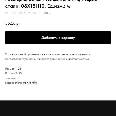
стали: 08Х18Н10, Ед.изм.: м
SKU:
УГЛНЖ 25 25 3 08Х18Н10 м
552,6
р.
Добавить в корзину
Уголок стальной применяется в строительстве, машиностроении и
металлоконструкциях. Отличается прочностью и долговечностью.
Размер 1: 25
Размер 2: 25
Толщина: 3
Марка стали: 08Х18Н10