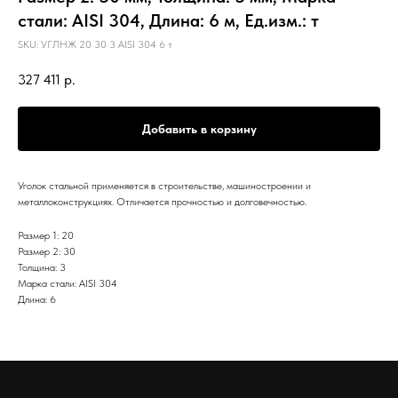
стали: AISI 304, Длина: 6 м, Ед.изм.: т
SKU:
УГЛНЖ 20 30 3 AISI 304 6 т
327 411
р.
Добавить в корзину
Уголок стальной применяется в строительстве, машиностроении и
металлоконструкциях. Отличается прочностью и долговечностью.
Размер 1: 20
Размер 2: 30
Толщина: 3
Марка стали: AISI 304
Длина: 6