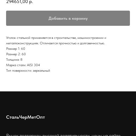
294651,00
р.
Добавить в корзину
Уголок стальной применяется в строительстве, машиностроении и
металлоконструкциях. Отличается прочностью и долговечностью.
Размер 1: 60
Размер 2: 60
Толщина: 8
Марка стали: AISI 304
Тип поверхности: зеркальный
СтальЧерМетОпт
Рынок подвержен высокой волатильности, цены на сайте