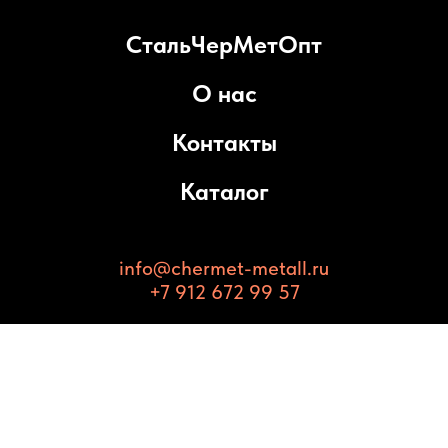
СтальЧерМетОпт
О нас
Контакты
Каталог
info@chermet-metall.ru
+7 912 672 99 57