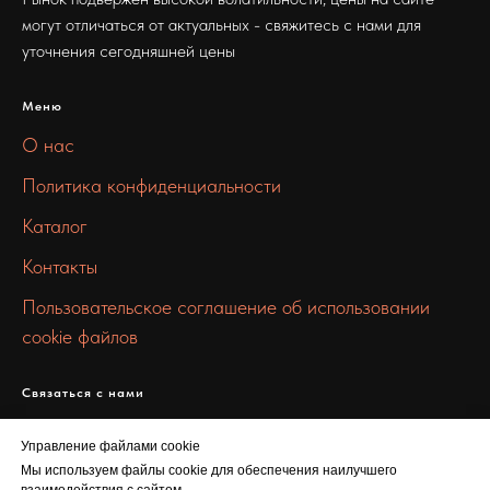
могут отличаться от актуальных - свяжитесь с нами для
уточнения сегодняшней цены
Меню
О нас
Политика конфиденциальности
Каталог
Контакты
Пользовательское соглашение об использовании
cookie файлов
Связаться с нами
info@chermet-metall.ru
Управление файлами cookie
+7 912 672 9957
Мы используем файлы cookie для обеспечения наилучшего