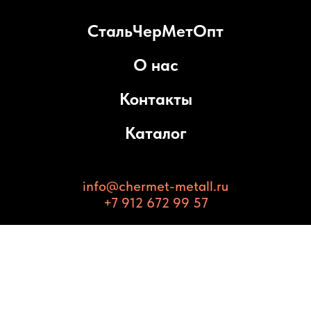
СтальЧерМетОпт
О нас
Контакты
Каталог
info@chermet-metall.ru
+7 912 672 99 57