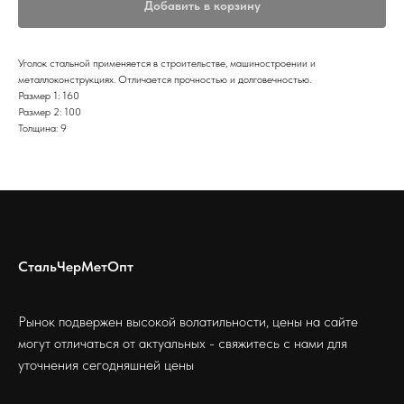
Добавить в корзину
Уголок стальной применяется в строительстве, машиностроении и
металлоконструкциях. Отличается прочностью и долговечностью.
Размер 1: 160
Размер 2: 100
Толщина: 9
СтальЧерМетОпт
Рынок подвержен высокой волатильности, цены на сайте
могут отличаться от актуальных - свяжитесь с нами для
уточнения сегодняшней цены