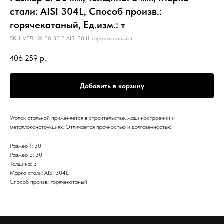
стали: AISI 304L, Способ произв.:
горячекатаный, Ед.изм.: т
SKU:
УГЛНЖ 30 30 3 AISI 304L горячекатаный т
406 259
р.
Добавить в корзину
Уголок стальной применяется в строительстве, машиностроении и
металлоконструкциях. Отличается прочностью и долговечностью.
Размер 1: 30
Размер 2: 30
Толщина: 3
Марка стали: AISI 304L
Способ произв.: горячекатаный