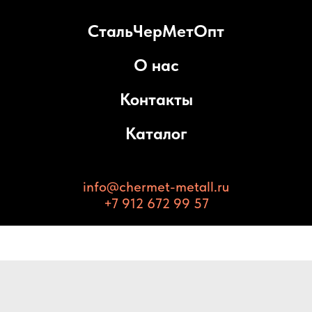
СтальЧерМетОпт
О нас
Контакты
Каталог
info@chermet-metall.ru
+7 912 672 99 57