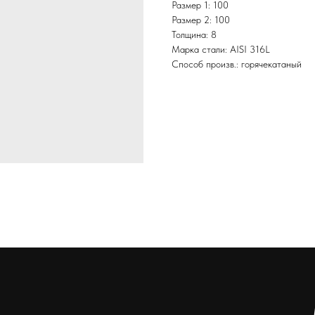
Размер 1: 100
Размер 2: 100
Толщина: 8
Марка стали: AISI 316L
Способ произв.: горячекатаный