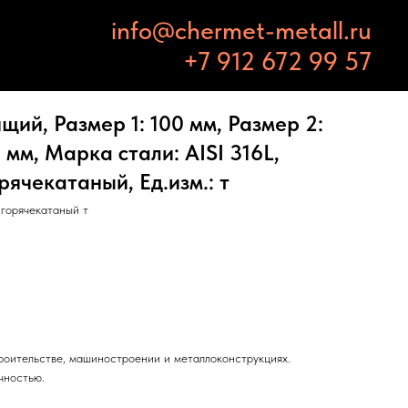
info@chermet-metall.ru
+7 912 672 99 57
ий, Размер 1: 100 мм, Размер 2:
 мм, Марка стали: AISI 316L,
рячекатаный, Ед.изм.: т
горячекатаный т
троительстве, машиностроении и металлоконструкциях.
чностью.