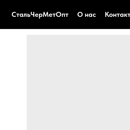
СтальЧерМетОпт
О нас
Контак