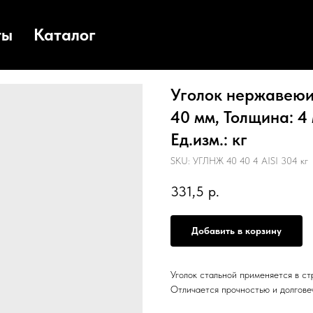
ты
Каталог
Уголок нержавеюищ
40 мм, Толщина: 4 
Ед.изм.: кг
SKU:
УГЛНЖ 40 40 4 AISI 304 кг
331,5
р.
Добавить в корзину
Уголок стальной применяется в с
Отличается прочностью и долгове