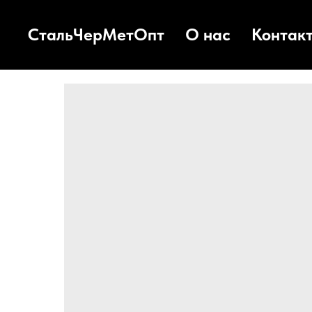
СтальЧерМетОпт
О нас
Контак