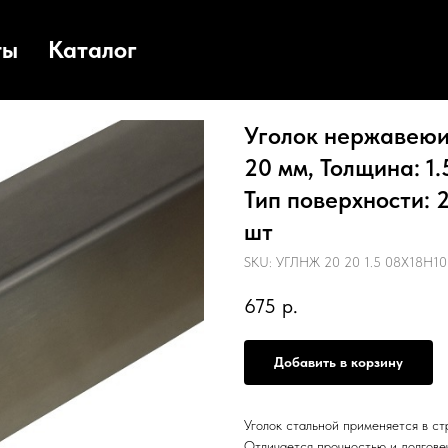
ты
Каталог
Уголок нержавеюищ
20 мм, Толщина: 1
Тип поверхности: 2
шт
SKU:
УГЛНЖ 20 20 1.5 08Х18Н10 
675
р.
Добавить в корзину
Уголок стальной применяется в с
Отличается прочностью и долгове