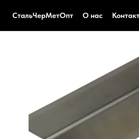
СтальЧерМетОпт
О нас
Контак