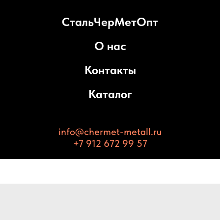
СтальЧерМетОпт
О нас
Контакты
Каталог
info@chermet-metall.ru
+7 912 672 99 57