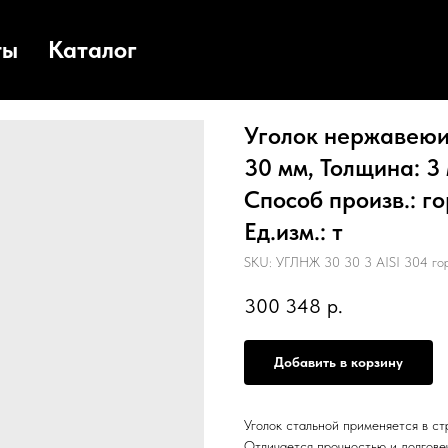
ты
Каталог
Уголок нержавеюищ
30 мм, Толщина: 3 
Способ произв.: г
Ед.изм.: т
SKU:
УГЛНЖ 30 30 3 AISI 304 гор
300 348
р.
Добавить в корзину
Уголок стальной применяется в с
Отличается прочностью и долгове