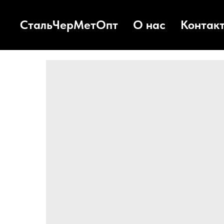
СтальЧерМетОпт
О нас
Контак