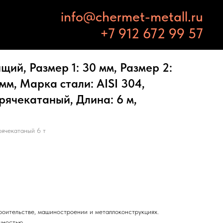
info@chermet-metall.ru
+7 912 672 99 57
ий, Размер 1: 30 мм, Размер 2:
мм, Марка стали: AISI 304,
орячекатаный, Длина: 6 м,
ячекатаный 6 т
троительстве, машиностроении и металлоконструкциях.
чностью.