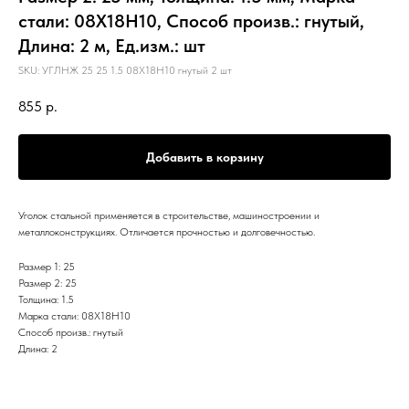
стали: 08Х18Н10, Способ произв.: гнутый,
Длина: 2 м, Ед.изм.: шт
SKU:
УГЛНЖ 25 25 1.5 08Х18Н10 гнутый 2 шт
855
р.
Добавить в корзину
Уголок стальной применяется в строительстве, машиностроении и
металлоконструкциях. Отличается прочностью и долговечностью.
Размер 1: 25
Размер 2: 25
Толщина: 1.5
Марка стали: 08Х18Н10
Способ произв.: гнутый
Длина: 2