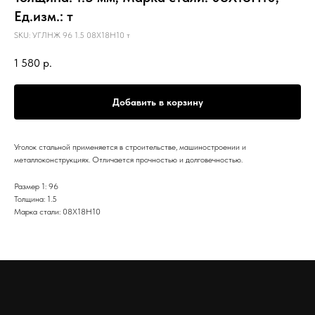
Ед.изм.: т
SKU:
УГЛНЖ 96 1.5 08Х18Н10 т
1 580
р.
Добавить в корзину
Уголок стальной применяется в строительстве, машиностроении и
металлоконструкциях. Отличается прочностью и долговечностью.
Размер 1: 96
Толщина: 1.5
Марка стали: 08Х18Н10