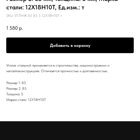
стали: 12Х18Н10Т, Ед.изм.: т
SKU:
УГЛНЖ 85 85 5 12Х18Н10Т т
1 580
р.
Добавить в корзину
Уголок стальной применяется в строительстве, машиностроении и
металлоконструкциях. Отличается прочностью и долговечностью.
Размер 1: 85
Размер 2: 85
Толщина: 5
Марка стали: 12Х18Н10Т